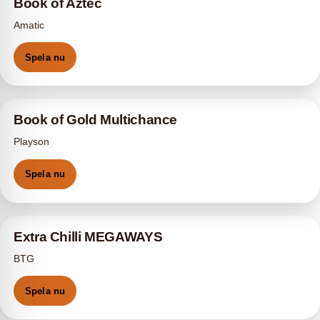
Book of Aztec
Amatic
Spela nu
Book of Gold Multichance
Playson
Spela nu
Extra Chilli MEGAWAYS
BTG
Spela nu