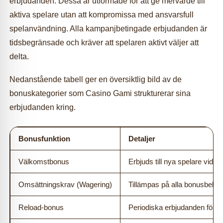
erbjudanden. Dessa är utformade för att ge mervärde till
aktiva spelare utan att kompromissa med ansvarsfull
spelanvändning. Alla kampanjbetingade erbjudanden är
tidsbegränsade och kräver att spelaren aktivt väljer att
delta.
Nedanstående tabell ger en översiktlig bild av de
bonuskategorier som Casino Gami strukturerar sina
erbjudanden kring.
Bonusfunktion
Detaljer
Välkomstbonus
Erbjuds till nya spelare vid 
Omsättningskrav (Wagering)
Tillämpas på alla bonusbelopp
Reload-bonus
Periodiska erbjudanden för be