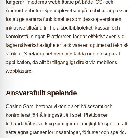
fungerar i moderna webbläsare på både iOS- och
Android-enheter. Spelupplevelsen på mobil är anpassad
för att ge samma funktionalitet som desktopversionen,
inklusive tillgång till hela spelbiblioteket, kassan och
kontoinställningar. Plattformen laddar effektivt även vid
lägre nätverkshastigheter tack vare en optimerad teknisk
struktur. Spelarna behöver inte ladda ned en separat
applikation, då allt är tillgängligt direkt via mobilens
webbläsare.
Ansvarsfullt spelande
Casino Gami betonar vikten av ett hälsosamt och
kontrollerat förhållningssätt till spel. Plattformen
tillhandahåller verktyg som gör det möjligt för spelare att
sätta egna gränser för insättningar, förluster och speltid.