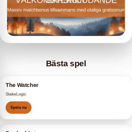
Bästa spel
The Watcher
StakeLogic
Spela nu