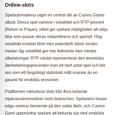
Online-slots
Spelautomaterna utgör en central del av Casino Gamis
utbud. Dessa spel varierar i volatilitet och RTP-procent
(Return to Player), vilket ger spelare möjligheten att välja
titlar som passar deras riskpreferens och spelstil. Hög
volatilitet innebär färre men potentiellt större vinster,
medan låg volatilitet ger mer frekventa men mindre
utbetalningar. RTP-värdet representerar den teoretiska
återbetalningsprocenten över ett stort antal spel och bör
ses som ett långsiktigt statistiskt mått snarare än en
garanti för enskilda sessioner.
Plattformen inkluderar slots från flera ledande
mjukvaruleverantörer inom branschen. Spelarens house
edge varierar beroende på den valda titeln, och Casino
Gami uppmuntrar spelare att bekanta sig med enskilda