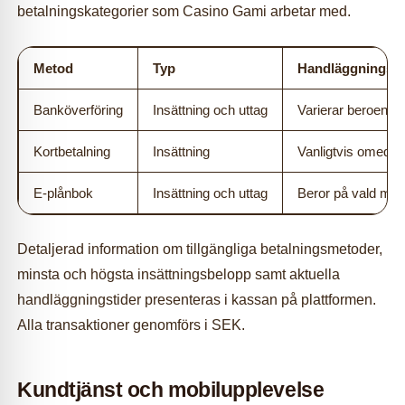
betalningskategorier som Casino Gami arbetar med.
Metod
Typ
Handläggningsti
Banköverföring
Insättning och uttag
Varierar beroende
Kortbetalning
Insättning
Vanligtvis omedel
E-plånbok
Insättning och uttag
Beror på vald met
Detaljerad information om tillgängliga betalningsmetoder,
minsta och högsta insättningsbelopp samt aktuella
handläggningstider presenteras i kassan på plattformen.
Alla transaktioner genomförs i SEK.
Kundtjänst och mobilupplevelse