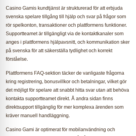
Casino Gamis kundtjänst är strukturerad för att erbjuda
svenska spelare tillgång till hjälp och svar på frågor som
rör spelkonton, transaktioner och plattformens funktioner.
Supportteamet är tillgängligt via de kontaktkanaler som
anges i plattformens hjälpavsnitt, och kommunikation sker
på svenska för att säkerställa tydlighet och korrekt
förståelse.
Plattformens FAQ-sektion täcker de vanligaste frågorna
kring registrering, bonusvillkor och betalningar, vilket gör
det möjligt för spelare att snabbt hitta svar utan att behöva
kontakta supportteamet direkt. Å andra sidan finns
direktsupport tillgänglig för mer komplexa ärenden som
kräver manuell handläggning.
Casino Gami är optimerat för mobilanvändning och