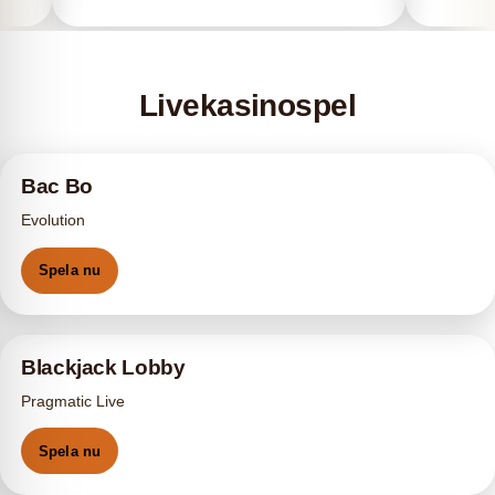
Livekasinospel
Bac Bo
Evolution
Spela nu
Blackjack Lobby
Pragmatic Live
Spela nu