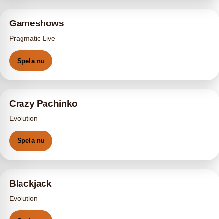
Gameshows
Pragmatic Live
Spela nu
Crazy Pachinko
Evolution
Spela nu
Blackjack
Evolution