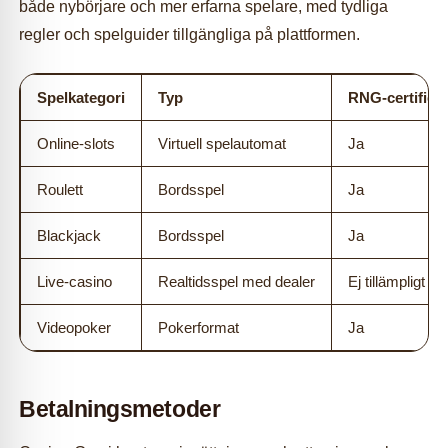
både nybörjare och mer erfarna spelare, med tydliga
regler och spelguider tillgängliga på plattformen.
Spelkategori
Typ
RNG-certifiera
Online-slots
Virtuell spelautomat
Ja
Roulett
Bordsspel
Ja
Blackjack
Bordsspel
Ja
Live-casino
Realtidsspel med dealer
Ej tillämpligt (l
Videopoker
Pokerformat
Ja
Betalningsmetoder