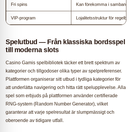
Fri spins
Kan förekomma i samband med
VIP-program
Lojalitetsstruktur för rege
Spelutbud — Från klassiska bordsspel
till moderna slots
Casino Gamis spelbibliotek täcker ett brett spektrum av
kategorier och tillgodoser olika typer av spelpreferenser.
Plattformen organiserar sitt utbud i tydliga kategorier för
att underlätta navigering och hitta rätt spelupplevelse. Alla
spel som erbjuds på plattformen använder certifierade
RNG-system (Random Number Generator), vilket
garanterar att varje spelresultat är slumpmässigt och
oberoende av tidigare utfall.