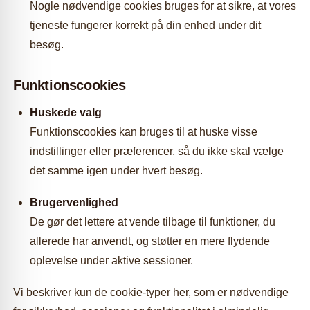
Nogle nødvendige cookies bruges for at sikre, at vores
tjeneste fungerer korrekt på din enhed under dit
besøg.
Funktionscookies
Huskede valg
Funktionscookies kan bruges til at huske visse
indstillinger eller præferencer, så du ikke skal vælge
det samme igen under hvert besøg.
Brugervenlighed
De gør det lettere at vende tilbage til funktioner, du
allerede har anvendt, og støtter en mere flydende
oplevelse under aktive sessioner.
Vi beskriver kun de cookie-typer her, som er nødvendige