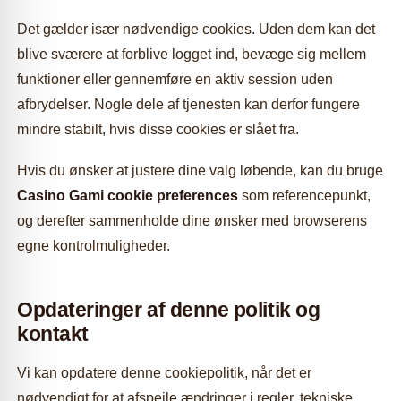
Det gælder især nødvendige cookies. Uden dem kan det
blive sværere at forblive logget ind, bevæge sig mellem
funktioner eller gennemføre en aktiv session uden
afbrydelser. Nogle dele af tjenesten kan derfor fungere
mindre stabilt, hvis disse cookies er slået fra.
Hvis du ønsker at justere dine valg løbende, kan du bruge
Casino Gami cookie preferences
som referencepunkt,
og derefter sammenholde dine ønsker med browserens
egne kontrolmuligheder.
Opdateringer af denne politik og
kontakt
Vi kan opdatere denne cookiepolitik, når det er
nødvendigt for at afspejle ændringer i regler, tekniske