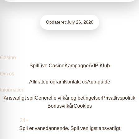
Opdateret July 26, 2026
Casino
Spil
Live Casino
Kampagner
VIP Klub
Om os
Affiliateprogram
Kontakt os
App-guide
Information
Ansvarligt spil
Generelle vilkår og betingelser
Privatlivspolitik
Bonusvilkår
Cookies
24+
Spil er vanedannende. Spil venligst ansvarligt